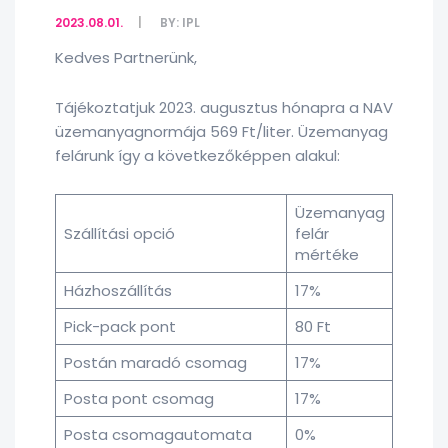
2023.08.01.
BY:
IPL
Kedves Partnerünk,
Tájékoztatjuk 2023. augusztus hónapra a NAV
üzemanyagnormája 569 Ft/liter. Üzemanyag
felárunk így a következőképpen alakul:
Üzemanyag
Szállítási opció
felár
mértéke
Házhoszállítás
17%
Pick-pack pont
80 Ft
Postán maradó csomag
17%
Posta pont csomag
17%
Posta csomagautomata
0%