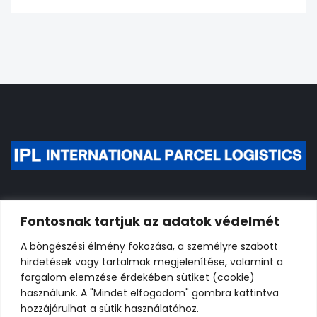
Fontosnak tartjuk az adatok védelmét
A böngészési élmény fokozása, a személyre szabott
E-mail:
info@iplmagyarorszag.hu
hirdetések vagy tartalmak megjelenítése, valamint a
forgalom elemzése érdekében sütiket (cookie)
használunk. A "Mindet elfogadom" gombra kattintva
FACEBOOK
hozzájárulhat a sütik használatához.