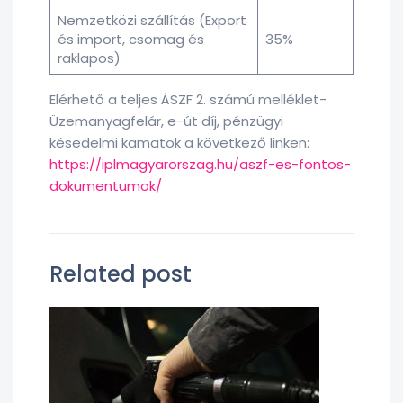
Nemzetközi szállítás (Export
és import, csomag és
35%
raklapos)
Elérhető a teljes ÁSZF 2. számú melléklet-
Üzemanyagfelár, e-út díj, pénzügyi
késedelmi kamatok a következő linken:
https://iplmagyarorszag.hu/aszf-es-fontos-
dokumentumok/
Related post