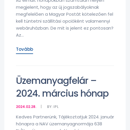
Az elmúlt hónapokban számtalan helyen
megjelent, hogy az új jogszabályoknak
megfelelően a Magyar Postát kötelezően fel
kell tüntetni szállítási opcióként valamennyi
webáruházban. De mit is jelent ez pontosan?
Az...
Tovább
Üzemanyagfelár –
2024. március hónap
2024.02.28.
BY:
IPL
Kedves Partnerünk, Tájékoztatjuk 2024. január
hónapra a NAV üzemanyagnormája 638