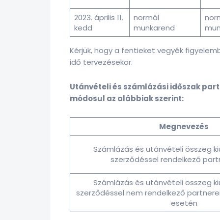
2023. április 11.
normál
nor
kedd
munkarend
mun
Kérjük, hogy a fentieket vegyék figyele
idő tervezésekor.
Utánvételi és számlázási időszak partne
módosul az alábbiak szerint:
Megnevezés
Számlázás és utánvételi összeg ki
szerződéssel rendelkező part
Számlázás és utánvételi összeg ki
szerződéssel nem rendelkező partnerei
esetén