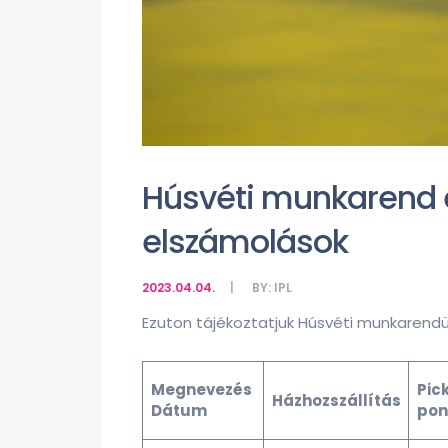
Húsvéti munkarend é
elszámolások
2023.04.04.
BY:
IPL
Ezuton tájékoztatjuk Húsvéti munkarendü
Megnevezés
Pic
Házhozszállítás
Dátum
pon