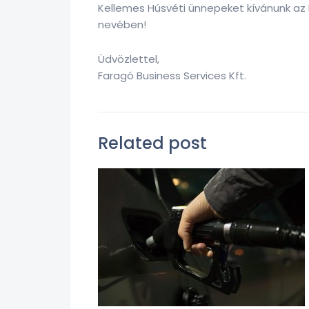
Kellemes Húsvéti ünnepeket kívánunk az I
nevében!
Üdvözlettel,
Faragó Business Services Kft.
Related post