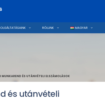
ZOLGÁLTATÁSAINK
RÓLUNK
MAGYAR
I MUNKAREND ÉS UTÁNVÉTELI ELSZÁMOLÁSOK
 és utánvételi