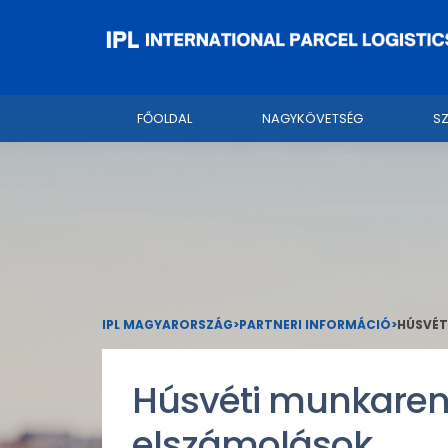
FŐOLDAL
NAGYKÖVETSÉG
S
IPL MAGYARORSZÁG
>
PARTNERI INFORMÁCIÓ
>
HÚSVÉT
Húsvéti munkarend
elszámolások