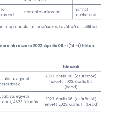
mál
normál
normál munkarend
karend
munkarend
mbe megrendelésük leadásakor, továbbá a szállítási
reink részére 2022. április 06.-i (14.-i) héten
Időszak
2023. április 06. (csütörtök)
utalása, egyedi
helyett 2023. április 04.
nereinknek
(kedd)
utalása, egyedi
2023. április 06. (csütörtök)
nknek, ÁSZF feladás
helyett 2023. április 11. (kedd)