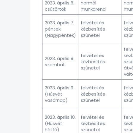
2023. április 6.
normál
nor
csütörtök
munkarend
mun
2023. április 7.
felvétel és
felv
péntek
kézbesítés
kéz
(Nagypéntek)
szünetel
szü
felv
felvétel és
kéz
2023. április 8.
kézbesítés
szün
szombat
szünetel
átvé
vál
2023. április 9.
felvétel és
felv
(Húsvét
kézbesítés
kéz
vasárnap)
szünetel
szü
2023. április 10.
felvétel és
felv
(Húsvét
kézbesítés
kéz
hétfő)
szünetel
szü