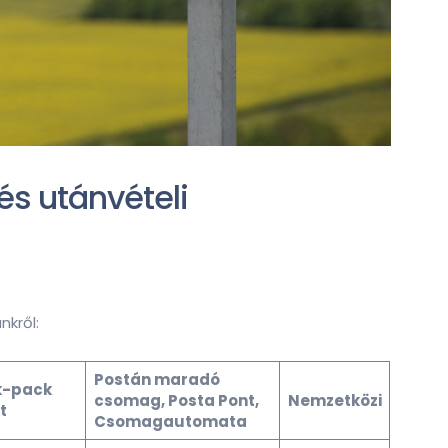
s utánvételi
nkről:
Postán maradó
k-pack
csomag, Posta Pont,
Nemzetközi
t
Csomagautomata