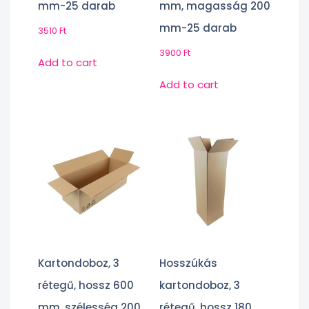
mm-25 darab
mm, magasság 200
mm-25 darab
3510
Ft
3900
Ft
Add to cart
Add to cart
Kartondoboz, 3
Hosszúkás
rétegű, hossz 600
kartondoboz, 3
mm, szélesség 200
rétegű, hossz 180