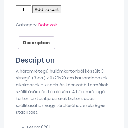
Kartondoboz,
Add to cart
3
rétegű,
Category:
Dobozok
hossz
400
mm,
Description
szélesség
200
mm,
Description
magasság
200
A háromrétegű hullámkartonból készült 3
mm-
rétegű (3VVL) 40x20x20 cm kartondobozok
25
alkalmasak a kisebb és könnyebb termékek
darab
szállítására és tárolására. A háromrétegű
quantity
karton biztosítja az áruk biztonságos
szállításához vagy tárolásához szükséges
stabilitást.
Fefco: 0201