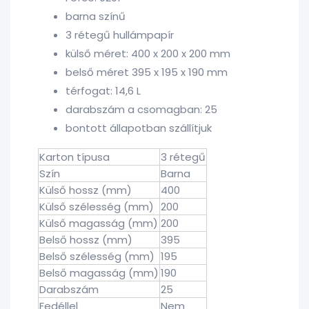
barna színű
3 rétegű hullámpapír
külső méret: 400 x 200 x 200 mm
belső méret 395 x 195 x 190 mm
térfogat: 14,6 L
darabszám a csomagban: 25
bontott állapotban szállítjuk
Karton típusa
3 rétegű
Szín
Barna
Külső hossz (mm)
400
Külső szélesség (mm)
200
Külső magasság (mm)
200
Belső hossz (mm)
395
Belső szélesség (mm)
195
Belső magasság (mm)
190
Darabszám
25
Fedéllel
Nem