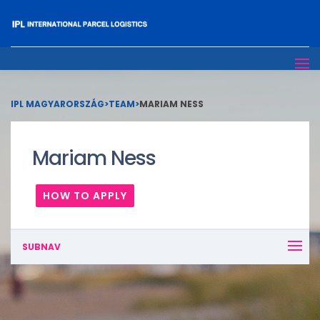
IPL MAGYARORSZÁG
>
TEAM
>
MARIAM NESS
Mariam Ness
HOW TO APPLY
SUBNAV