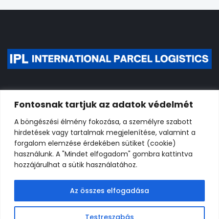
Fontosnak tartjuk az adatok védelmét
A böngészési élmény fokozása, a személyre szabott
E-mail:
info@iplmagyarorszag.hu
hirdetések vagy tartalmak megjelenítése, valamint a
forgalom elemzése érdekében sütiket (cookie)
használunk. A "Mindet elfogadom" gombra kattintva
FACEBOOK
hozzájárulhat a sütik használatához.
GOOGLE PLUS
Az összes elfogadása
Testreszabás